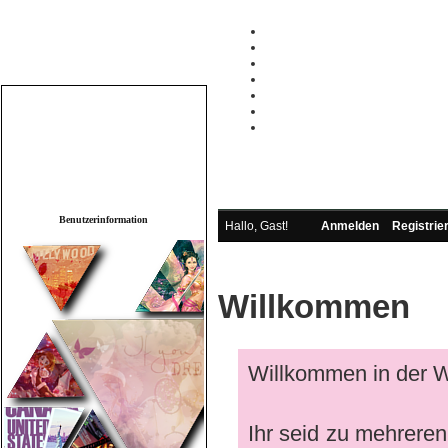
Wichtige Links
.REGISTRIEREN
.STARTSEITE
.WER IST WO
.SUPPORT
.REGELN
.IDEENSCHMIEDE
.LISTEN
.Neue Beiträge ansehen
.Heutige
Beiträge ansehen
.Abonnierte
Themen
.Private Nachrichten
.Profil
bearbeiten
Benutzerinformation
Hallo, Gast!
Anmelden
Registrie
Willkommen
Willkommen in der W
Ihr seid zu mehreren