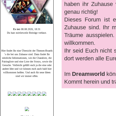
haben ihr Zuhause v
genau richtig!
Dieses Forum ist 
Zuhause sind. Ihr 
Es ist:
08.08.2026, 18:31
Du hast mittlerweile
Beiträge verfasst.
Träume ausspielen. 
willkommen.
Unsere Themen-Boards
Ihr seid Euch nicht
Hier findet Ihr eine Übersicht der Themen-Boards
´s die bei uns Zuhause sind. Dazu findet Ihr
dort werden alle Eur
nützliche Informationen, wie die Charaliste, die
Pairingliste und eine Liste der Storys, sowie die
Gesuche. Vielleicht gefällt euch ja die eine oder
andere Idee und wir können euch auch bald hier
Im
Dreamworld
könn
willkommen heißen. Und auch für neue Ideen
sind wir immer offen.
Kommt herein und tr
Pairing-Gesuche
Buch & Film