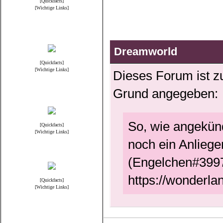
[Quickfacts]
[Wichtige Links]
Science Fiction
Dreamworld
[Quickfacts]
[Wichtige Links]
Dieses Forum ist zu
Grund angegeben:
Serien
So, wie angekünd
[Quickfacts]
[Wichtige Links]
noch ein Anliege
Fantasie & Mysterie
(Engelchen#3997
https://wonderla
[Quickfacts]
[Wichtige Links]
Hollywood