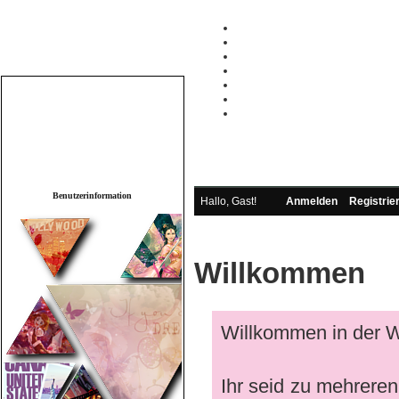
Wichtige Links
.REGISTRIEREN
.STARTSEITE
.WER IST WO
.SUPPORT
.REGELN
.IDEENSCHMIEDE
.LISTEN
.Neue Beiträge ansehen
.Heutige
Beiträge ansehen
.Abonnierte
Themen
.Private Nachrichten
.Profil
bearbeiten
Benutzerinformation
Hallo, Gast!
Anmelden
Registrie
Willkommen
Willkommen in der W
Ihr seid zu mehreren