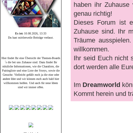
haben ihr Zuhause v
genau richtig!
Dieses Forum ist 
Zuhause sind. Ihr 
Es ist:
10.08.2026, 13:33
Du hast mittlerweile
Beiträge verfasst.
Träume ausspielen. 
willkommen.
Unsere Themen-Boards
Ihr seid Euch nicht
Hier findet Ihr eine Übersicht der Themen-Boards
´s die bei uns Zuhause sind. Dazu findet Ihr
dort werden alle Eur
nützliche Informationen, wie die Charaliste, die
Pairingliste und eine Liste der Storys, sowie die
Gesuche. Vielleicht gefällt euch ja die eine oder
andere Idee und wir können euch auch bald hier
Im
Dreamworld
könn
willkommen heißen. Und auch für neue Ideen
sind wir immer offen.
Kommt herein und tr
Pairing-Gesuche
Buch & Film