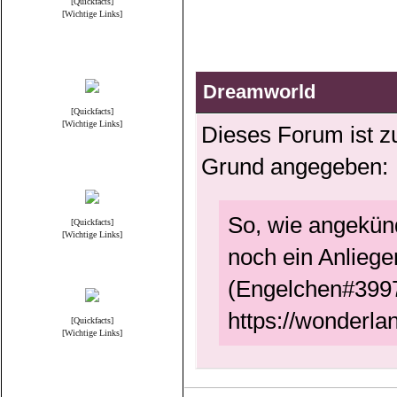
[Quickfacts]
[Wichtige Links]
Science Fiction
Dreamworld
[Quickfacts]
[Wichtige Links]
Dieses Forum ist zu
Grund angegeben:
Serien
So, wie angekünd
[Quickfacts]
[Wichtige Links]
noch ein Anliege
Fantasie & Mysterie
(Engelchen#3997
https://wonderla
[Quickfacts]
[Wichtige Links]
Hollywood