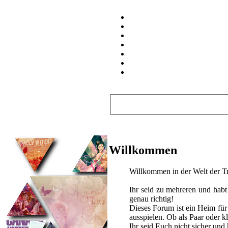
Wichtige Links
.REGISTRIEREN
.STARTSEITE
.WER IST
WO
.SUPPORT
.REGELN
.IDEENSCHMIEDE
.LISTEN
.Neue Beiträge ansehen
.Heutige Beiträge ansehen
.Abonnierte Themen
.Private
Nachrichten
.Profil bearbeiten
Benutzerinformation
Willkommen
Willkommen in der Welt der T
Ihr seid zu mehreren und habt 
genau richtig!
Dieses Forum ist ein Heim fü
ausspielen. Ob als Paar oder k
Ihr seid Euch nicht sicher un