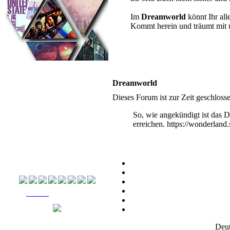
Im
Dreamworld
könnt Ihr al
Kommt herein und träumt mit 
Es ist:
06.08.2026, 10:04
Du hast mittlerweile
Beiträge verfasst.
Dreamworld
Dieses Forum ist zur Zeit geschlos
Unsere Themen-Boards
Hier findet Ihr eine Übersicht der Themen-Boards
So, wie angekündigt ist das 
´s die bei uns Zuhause sind. Dazu findet Ihr
nützliche Informationen, wie die Charaliste, die
erreichen. https://wonderland
Pairingliste und eine Liste der Storys, sowie die
Gesuche. Vielleicht gefällt euch ja die eine oder
andere Idee und wir können euch auch bald hier
willkommen heißen. Und auch für neue Ideen
sind wir immer offen.
Pairing-Gesuche
Buch & Film
[Quickfacts]
Deut
[Wichtige Links]