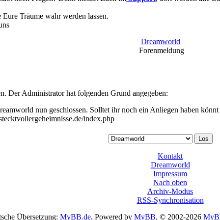
le Eure Träume wahr werden lassen.
uns
Dreamworld
Forenmeldung
sen. Der Administrator hat folgenden Grund angegeben:
Dreamworld nun geschlossen. Solltet ihr noch ein Anliegen haben könn
.stecktvollergeheimnisse.de/index.php
Kontakt
Dreamworld
Impressum
Nach oben
Archiv-Modus
RSS-Synchronisation
sche Übersetzung:
MyBB.de
, Powered by
MyBB
, © 2002-2026
MyB