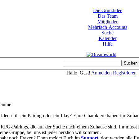
Die Grundidee
Das Team
Mitglieder
Mehrfach-Accounts
Suche
Kalender
Hilfe
Hallo, Gast!
Anmelden
Registrieren
räume!
Ideen für ein Pairing oder ein Play? Eure Charaktere haben ihr Zuhaus
r RPG-Pairings, die auf der Suche nach einem Zuhause sind. Ihr müss
leine Gruppe, bei uns ist jeder herzlich willkommen.
d habt noch Fragen? Dann meldet Euch im
Support
, dort werden alle E