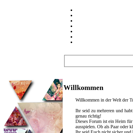
Wichtige Links
.REGISTRIEREN
.STARTSEITE
.WER IST
WO
.SUPPORT
.REGELN
.IDEENSCHMIEDE
.LISTEN
.Neue Beiträge ansehen
.Heutige Beiträge ansehen
.Abonnierte Themen
.Private
Nachrichten
.Profil bearbeiten
Benutzerinformation
Willkommen
Willkommen in der Welt der T
Ihr seid zu mehreren und habt 
genau richtig!
Dieses Forum ist ein Heim fü
ausspielen. Ob als Paar oder k
Ihr seid Euch nicht sicher un