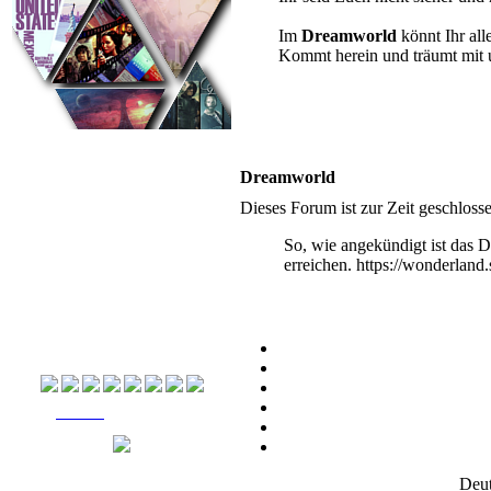
Im
Dreamworld
könnt Ihr al
Kommt herein und träumt mit 
Es ist:
08.08.2026, 12:24
Du hast mittlerweile
Beiträge verfasst.
Dreamworld
Dieses Forum ist zur Zeit geschlos
Unsere Themen-Boards
Hier findet Ihr eine Übersicht der Themen-Boards
So, wie angekündigt ist das 
´s die bei uns Zuhause sind. Dazu findet Ihr
nützliche Informationen, wie die Charaliste, die
erreichen. https://wonderland
Pairingliste und eine Liste der Storys, sowie die
Gesuche. Vielleicht gefällt euch ja die eine oder
andere Idee und wir können euch auch bald hier
willkommen heißen. Und auch für neue Ideen
sind wir immer offen.
Pairing-Gesuche
Buch & Film
[Quickfacts]
Deut
[Wichtige Links]