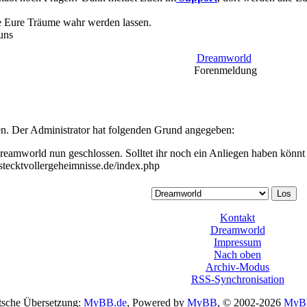
le Eure Träume wahr werden lassen.
uns
Dreamworld
Forenmeldung
sen. Der Administrator hat folgenden Grund angegeben:
Dreamworld nun geschlossen. Solltet ihr noch ein Anliegen haben könn
.stecktvollergeheimnisse.de/index.php
Kontakt
Dreamworld
Impressum
Nach oben
Archiv-Modus
RSS-Synchronisation
sche Übersetzung:
MyBB.de
, Powered by
MyBB
, © 2002-2026
MyB