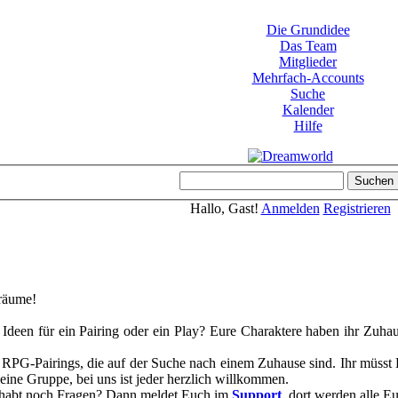
Die Grundidee
Das Team
Mitglieder
Mehrfach-Accounts
Suche
Kalender
Hilfe
Hallo, Gast!
Anmelden
Registrieren
räume!
Ideen für ein Pairing oder ein Play? Eure Charaktere haben ihr Zuhaus
r RPG-Pairings, die auf der Suche nach einem Zuhause sind. Ihr müss
leine Gruppe, bei uns ist jeder herzlich willkommen.
d habt noch Fragen? Dann meldet Euch im
Support
, dort werden alle E