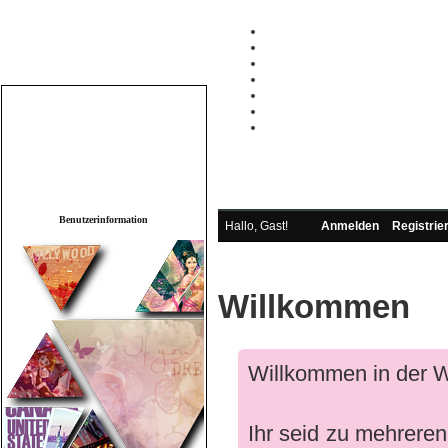
Wichtige Links
.REGISTRIEREN
.STARTSEITE
.WER IST WO
.SUPPORT
.REGELN
.IDEENSCHMIEDE
.LISTEN
.Neue Beiträge ansehen
.Heutige
Beiträge ansehen
.Abonnierte
Themen
.Private Nachrichten
.Profil
bearbeiten
Benutzerinformation
Hallo, Gast!
Anmelden
Registrie
Willkommen
Willkommen in der W
Ihr seid zu mehreren