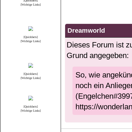
[Quickfacts]
[Wichtige Links]
Science Fiction
Dreamworld
[Quickfacts]
[Wichtige Links]
Dieses Forum ist zu
Grund angegeben:
Serien
So, wie angekünd
[Quickfacts]
[Wichtige Links]
noch ein Anliege
Fantasie & Mysterie
(Engelchen#3997
https://wonderla
[Quickfacts]
[Wichtige Links]
Hollywood