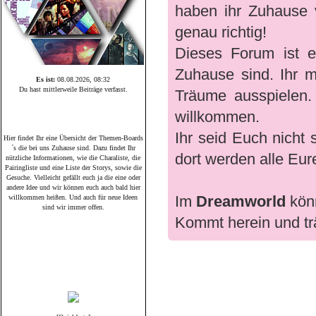
haben ihr Zuhause v
genau richtig!
Dieses Forum ist 
Zuhause sind. Ihr 
Es ist:
08.08.2026, 08:32
Du hast mittlerweile
Beiträge verfasst.
Träume ausspielen. 
willkommen.
Unsere Themen-Boards
Ihr seid Euch nicht
Hier findet Ihr eine Übersicht der Themen-Boards
´s die bei uns Zuhause sind. Dazu findet Ihr
dort werden alle Eur
nützliche Informationen, wie die Charaliste, die
Pairingliste und eine Liste der Storys, sowie die
Gesuche. Vielleicht gefällt euch ja die eine oder
andere Idee und wir können euch auch bald hier
Im
Dreamworld
könn
willkommen heißen. Und auch für neue Ideen
sind wir immer offen.
Kommt herein und tr
Pairing-Gesuche
Buch & Film